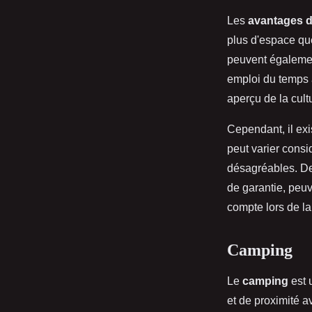
Les
avantages d
plus d'espace que
peuvent également
emploi du temps à
aperçu de la cult
Cependant, il ex
peut varier consi
désagréables. De 
de garantie, peuv
compte lors de la
Camping
Le
camping
est 
et de proximité av