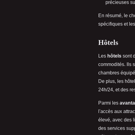
précieuses su
En résumé, le cho
spécifiques et le
Hôtels
Les
hôtels
sont d
commodités. Ils s
chambres équipées
De plus, les hôte
24h/24, et des re
Parmi les
avanta
l'accès aux attra
élevé, avec des l
des services supp