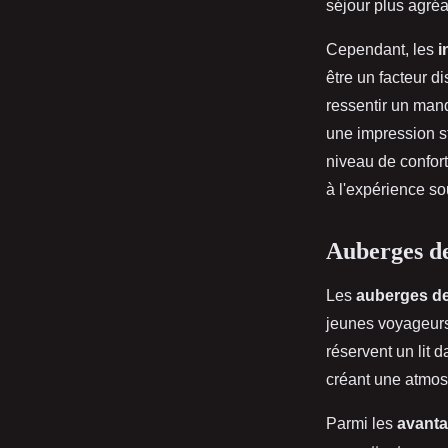
séjour plus agréa
Cependant, les
i
être un facteur d
ressentir un manq
une impression sta
niveau de confort
à l'expérience so
Auberges de
Les
auberges d
jeunes voyageurs
réservent un lit 
créant une atmosp
Parmi les
avanta