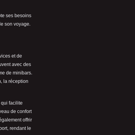
pte ses besoins
 de son voyage.
vices et de
ouvent avec des
ême de minibars.
, la réception
qui facilite
veau de confort
également offrir
ort, rendant le