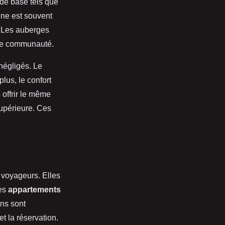
 de base tels que
gne est souvent
. Les auberges
 de communauté.
négligés. Le
us, le confort
 offrir le même
supérieure. Ces
voyageurs. Elles
es
appartements
ons sont
t la réservation.