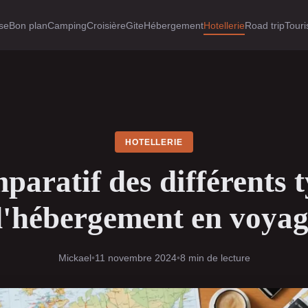
ise
Bon plan
Camping
Croisière
Gite
Hébergement
Hotellerie
Road trip
Touri
HOTELLERIE
aratif des différents 
d'hébergement en voyag
Mickael
•
11 novembre 2024
•
8 min de lecture