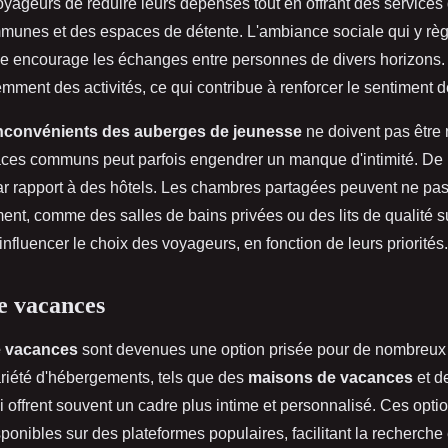
yageurs de réduire leurs dépenses tout en offrant des services
munes et des espaces de détente. L'ambiance sociale qui y rè
lle encourage les échanges entre personnes de divers horizons
emment des activités, ce qui contribue à renforcer le sentiment
nconvénients des auberges de jeunesse
ne doivent pas être 
ces communs peut parfois engendrer un manque d'intimité. De pl
par rapport à des hôtels. Les chambres partagées peuvent ne pas
ent, comme des salles de bains privées ou des lits de qualité 
influencer le choix des voyageurs, en fonction de leurs priorités.
e vacances
e vacances
sont devenues une option prisée pour de nombreux 
riété d'hébergements, tels que des
maisons de vacances
et d
ui offrent souvent un cadre plus intime et personnalisé. Ces opti
onibles sur des plateformes populaires, facilitant la recherche e