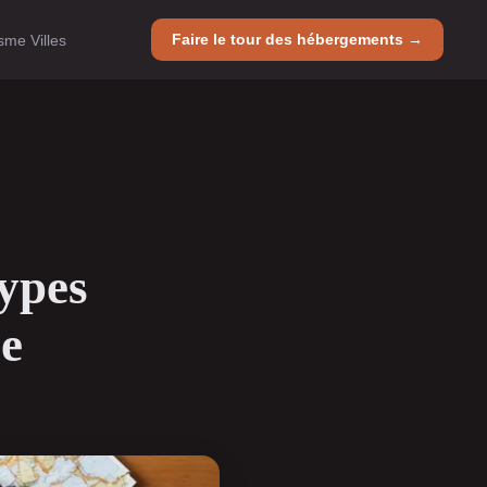
Faire le tour des hébergements →
sme Villes
types
e