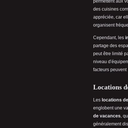
permettent aux vo
des cuisines com
appréciée, car e
organisent fréqu
Cependant, les
i
partage des espa
peut être limité 
niveau d'équipem
facteurs peuvent 
Locations d
Les
locations d
englobent une va
de vacances
, q
généralement disp