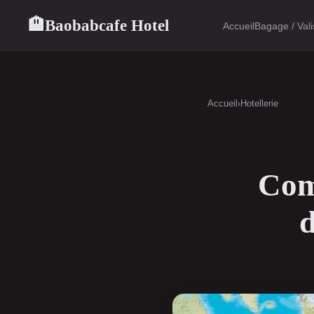
Baobabcafe Hotel
🏨
Accueil
Bagage / Val
Accueil
›
Hotellerie
Comp